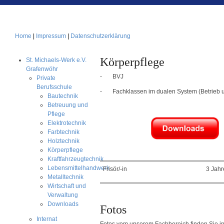
Home
|
Impressum
|
Datenschutzerklärung
Körperpflege
St. Michaels-Werk e.V.
Grafenwöhr
- BVJ
Private
Berufsschule
- Fachklassen im dualen System (Betrieb u
Bautechnik
Betreuung und
Pflege
Elektrotechnik
Farbtechnik
Holztechnik
Körperpflege
Kraftfahrzeugtechnik
Lebensmittelhandwerk
Frisör/-in
3 Jahr
Metalltechnik
Wirtschaft und
Verwaltung
Downloads
Fotos
Internat
Fotos vom unserem Fachbereich finden Sie in